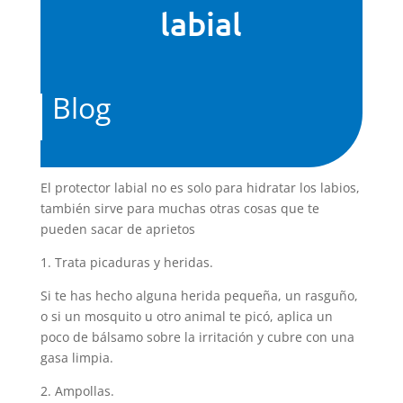
labial
Blog
El protector labial no es solo para hidratar los labios,
también sirve para muchas otras cosas que te
pueden sacar de aprietos
1. Trata picaduras y heridas.
Si te has hecho alguna herida pequeña, un rasguño,
o si un mosquito u otro animal te picó, aplica un
poco de bálsamo sobre la irritación y cubre con una
gasa limpia.
2. Ampollas.