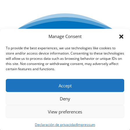
Manage Consent
Creada por ESTEL-FARMA SL
To provide the best experiences, we use technologies like cookies to
store and/or access device information. Consenting to these technologies
Condiciones generales
will allow us to process data such as browsing behavior or unique IDs on
this site. Not consenting or withdrawing consent, may adversely affect
certain features and functions.
Política de devoluciones
Accept
Deny
Jabones para el cuidado diario
Cosméticos para
piel y labios
View preferences
Declaración de privacidad
Impressum