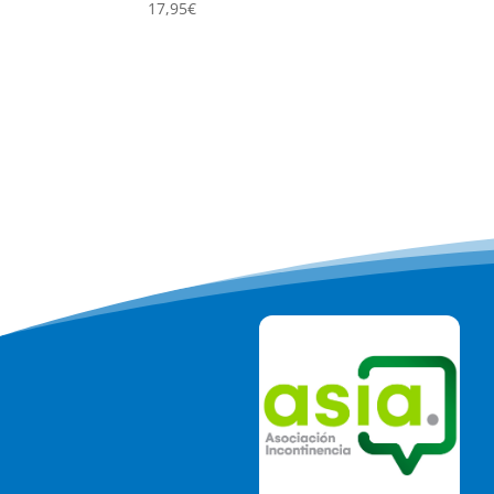
17,95
€