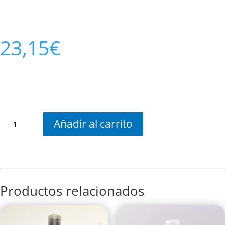
23,15
€
Aceite
Añadir al carrito
Argan
cantidad
Productos relacionados