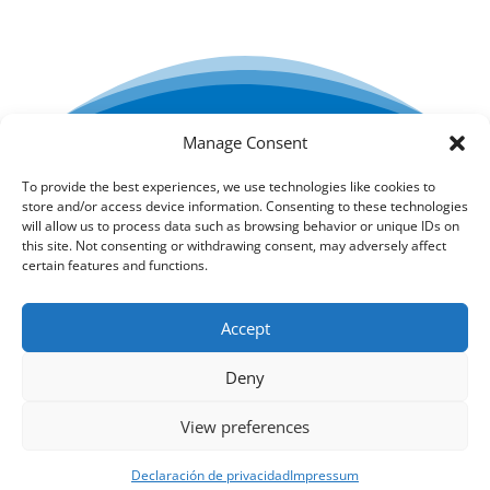
Manage Consent
Creada por ESTEL-FARMA SL
To provide the best experiences, we use technologies like cookies to
store and/or access device information. Consenting to these technologies
Condiciones generales
will allow us to process data such as browsing behavior or unique IDs on
this site. Not consenting or withdrawing consent, may adversely affect
certain features and functions.
Política de devoluciones
Accept
Deny
Jabones para el cuidado diario
Cosméticos para
piel y labios
View preferences
Declaración de privacidad
Impressum