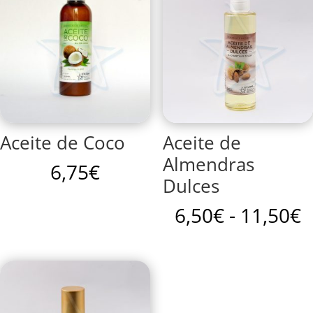
Aceite de Coco
Aceite de
Almendras
6,75
€
Dulces
R
6,50
€
-
11,50
€
d
p
d
6
h