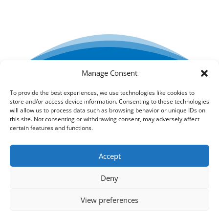
Manage Consent
Creada por ESTEL-FARMA SL
To provide the best experiences, we use technologies like cookies to
store and/or access device information. Consenting to these technologies
Condiciones generales
will allow us to process data such as browsing behavior or unique IDs on
this site. Not consenting or withdrawing consent, may adversely affect
certain features and functions.
Política de devoluciones
Accept
Deny
Jabones para el cuidado diario
Cosméticos para
piel y labios
View preferences